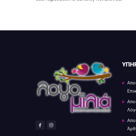
ΥΠΗΡ
Απο
Επι
Απο
Λόγ
Απο
Άρθ