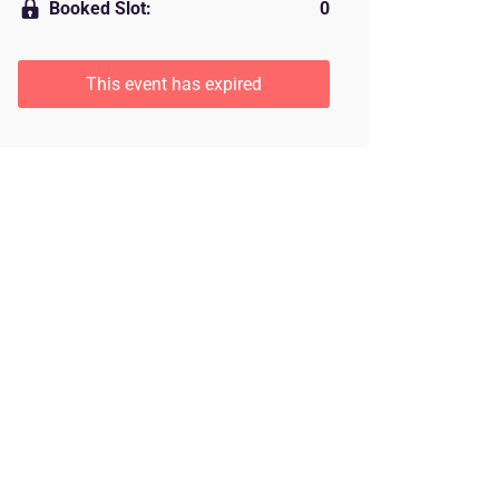
Booked Slot:
0
This event has expired