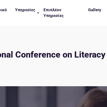
φικό
Υπηρεσίες
Επιπλέον
Gallery
Υπηρεσίες
onal Conference on Literac