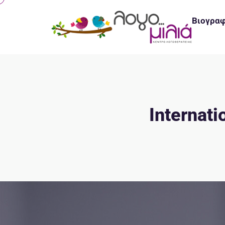
Βιογρα
Internati