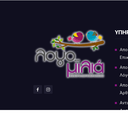
ΥΠΗΡ
Απο
Επι
Απο
Λόγ
Απο
Άρθ
Αντ
Δυσ
Δια